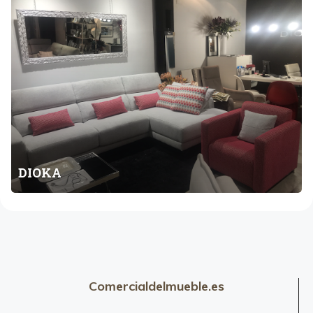
O
K
A
DIOKA
Comercialdelmueble.es