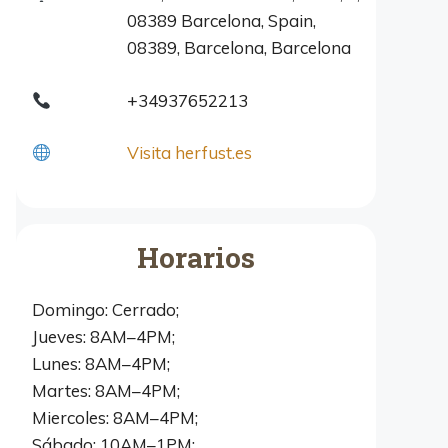
08389 Barcelona, Spain,
08389, Barcelona, Barcelona
+34937652213
Visita herfust.es
Horarios
Domingo: Cerrado;
Jueves: 8AM–4PM;
Lunes: 8AM–4PM;
Martes: 8AM–4PM;
Miercoles: 8AM–4PM;
Sábado: 10AM–1PM;