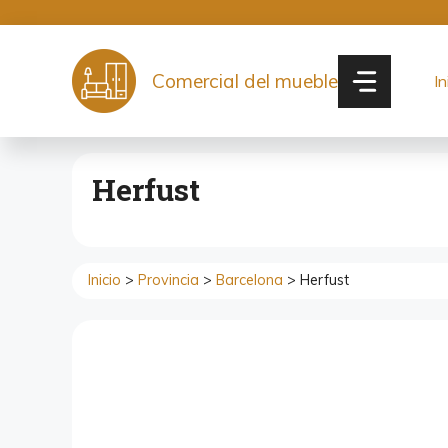
Saltar
al
contenido
Comercial del mueble
In
Herfust
Inicio
>
Provincia
>
Barcelona
> Herfust