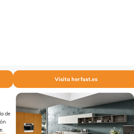
Visita herfust.es
da de
ión
e.