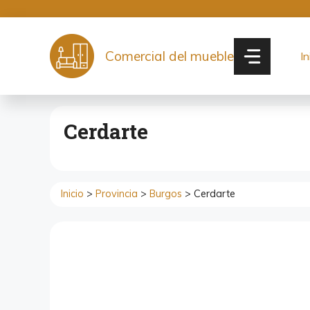
Saltar
al
contenido
Comercial del mueble
In
Cerdarte
Inicio
>
Provincia
>
Burgos
> Cerdarte