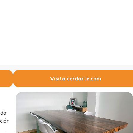
Visita cerdarte.com
nda
ción