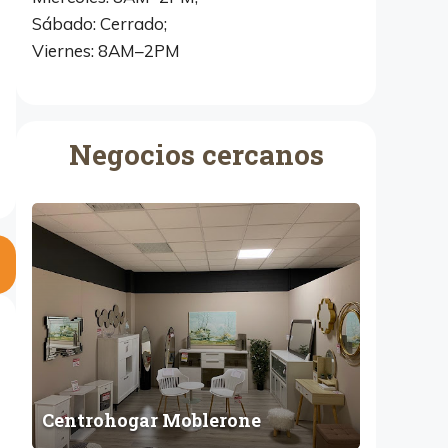
Sábado: Cerrado;
Viernes: 8AM–2PM
Negocios cercanos
C
e
n
t
r
o
h
o
g
Centrohogar Moblerone
a