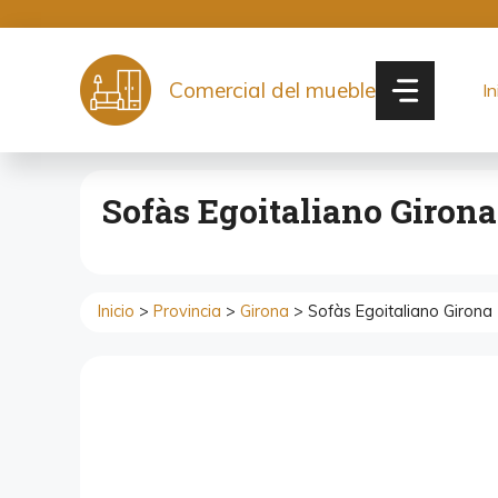
Saltar
al
contenido
Comercial del mueble
In
Sofàs Egoitaliano Girona
Inicio
>
Provincia
>
Girona
> Sofàs Egoitaliano Girona