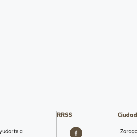
RRSS
Ciudad
yudarte a
Zarag