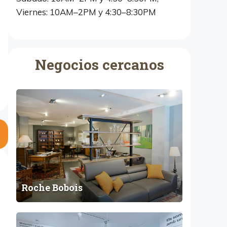
Viernes: 10AM–2PM y 4:30–8:30PM
Negocios cercanos
R
o
c
h
e
B
o
b
Roche Bobois
o
i
s
I