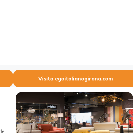
Visita egoitalianogirona.com
de