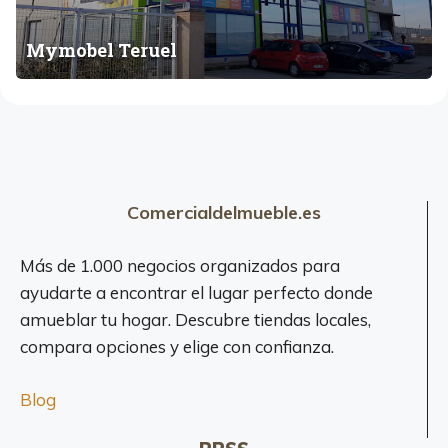
l
i
T
n
Mymobel Teruel
e
a
r
u
e
l
Comercialdelmueble.es
Más de 1.000 negocios organizados para
ayudarte a encontrar el lugar perfecto donde
amueblar tu hogar. Descubre tiendas locales,
compara opciones y elige con confianza.
Blog