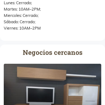
Lunes: Cerrado;
Martes: 10AM–2PM;
Miercoles: Cerrado;
Sábado: Cerrado;
Viernes: 10AM–2PM
Negocios cercanos
M
u
d
e
r
c
o