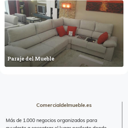
P
a
r
a
j
e
d
e
Paraje del Mueble
l
M
u
e
b
l
e
Comercialdelmueble.es
Más de 1.000 negocios organizados para
ayudarte a encontrar el lugar perfecto donde