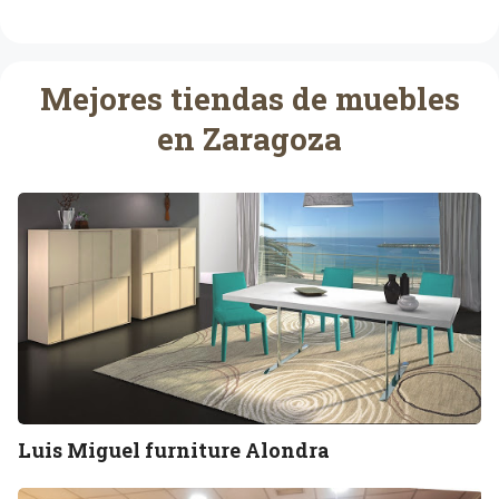
Mejores tiendas de muebles
en Zaragoza
L
u
i
s
M
i
g
u
e
l
Luis Miguel furniture Alondra
f
u