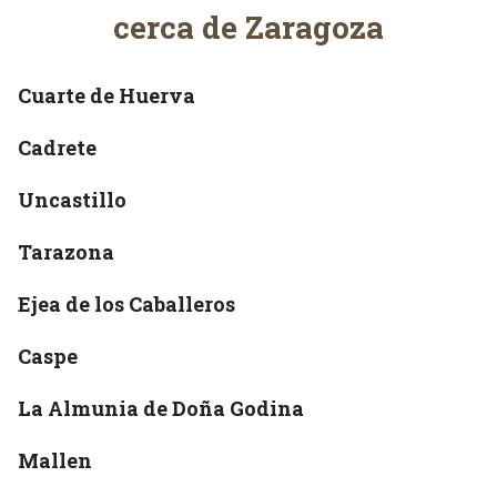
f
cerca de Zaragoza
á
s
y
Cuarte de Huerva
C
o
Cadrete
l
c
Uncastillo
h
o
Tarazona
n
e
Ejea de los Caballeros
s
Caspe
La Almunia de Doña Godina
Mallen