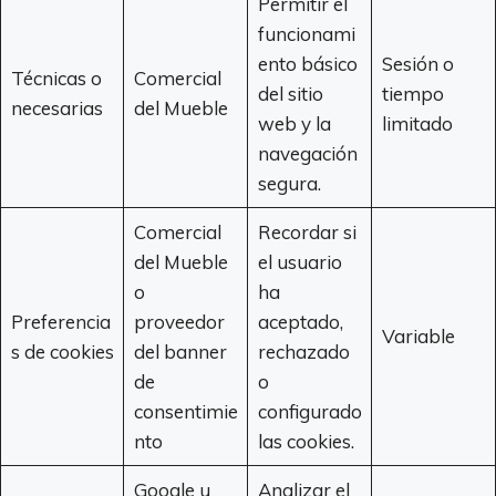
Permitir el
funcionami
ento básico
Sesión o
Técnicas o
Comercial
del sitio
tiempo
necesarias
del Mueble
web y la
limitado
navegación
segura.
Comercial
Recordar si
del Mueble
el usuario
o
ha
Preferencia
proveedor
aceptado,
Variable
s de cookies
del banner
rechazado
de
o
consentimie
configurado
nto
las cookies.
Google u
Analizar el