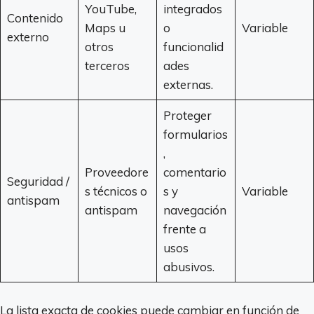
YouTube,
integrados
Contenido
Maps u
o
Variable
externo
otros
funcionalid
terceros
ades
externas.
Proteger
formularios
,
Proveedore
comentario
Seguridad /
s técnicos o
s y
Variable
antispam
antispam
navegación
frente a
usos
abusivos.
La lista exacta de cookies puede cambiar en función de