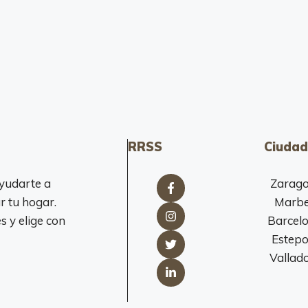
RRSS
Ciudad
yudarte a
Zarag
r tu hogar.
Marbe
 y elige con
Barcel
Estep
Vallado