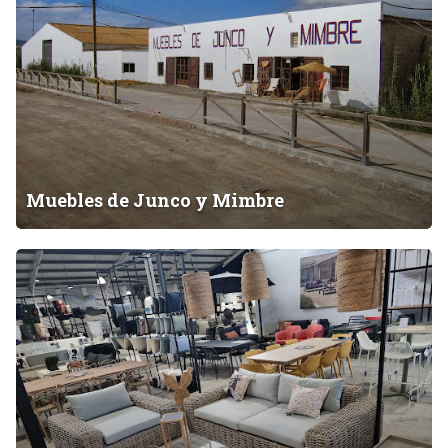
b
l
e
s
d
e
J
u
n
Muebles de Junco y Mimbre
c
o
L
y
a
M
V
i
i
m
l
b
l
r
a
e
G