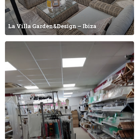
a
r
d
e
La Villa Garden&Design – Ibiza
n
&
M
D
u
e
e
s
b
i
l
g
e
n
s
–
I
I
b
b
i
i
z
z
a
a