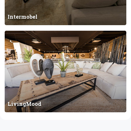
Intermobel
L
i
v
i
n
g
M
o
o
d
LivingMood