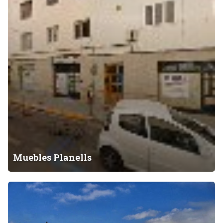
b
l
e
s
P
l
a
n
e
l
l
s
Muebles Planells
M
u
e