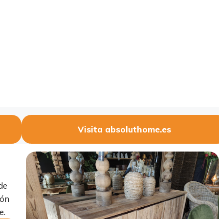
Visita absoluthome.es
de
ión
e.