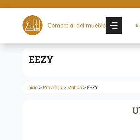
Saltar
al
contenido
Comercial del mueble
In
EEZY
Inicio
>
Provincia
>
Mahon
> EEZY
U