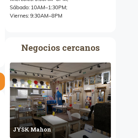
Sábado: 10AM–1:30PM;
Viernes: 9:30AM–8PM
Negocios cercanos
J
Y
S
K
M
a
h
o
n
JYSK Mahon