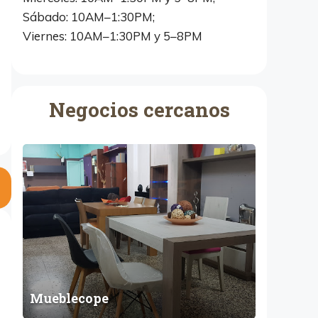
Sábado: 10AM–1:30PM;
Viernes: 10AM–1:30PM y 5–8PM
Negocios cercanos
M
u
e
b
l
e
c
o
p
Mueblecope
e