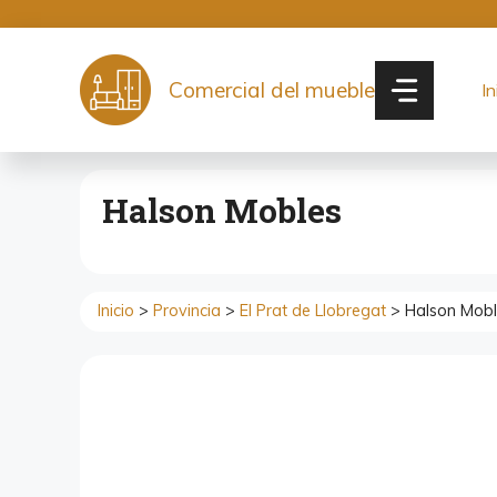
Saltar
al
contenido
Comercial del mueble
In
Halson Mobles
Inicio
>
Provincia
>
El Prat de Llobregat
> Halson Mobl