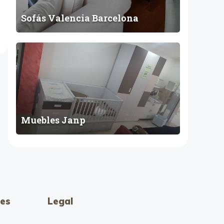
l
Sofás Valencia Barcelona
o
n
a
M
u
e
b
l
e
Muebles Janp
s
J
a
n
p
es
Legal