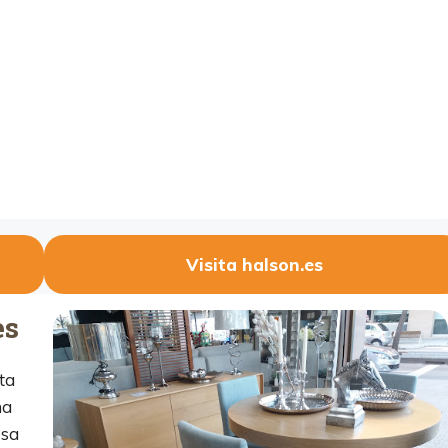
Visita halson.es
es
ta
na
esa