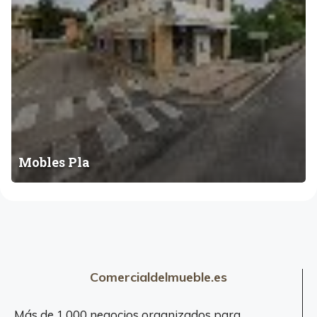
l
a
Mobles Pla
Comercialdelmueble.es
Más de 1.000 negocios organizados para