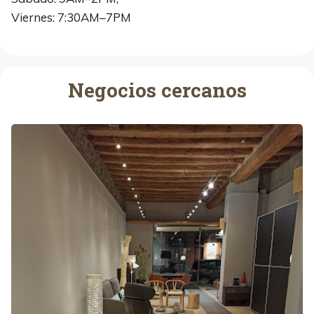
Viernes: 7:30AM–7PM
Negocios cercanos
M
u
e
b
l
e
s
S
o
l
s