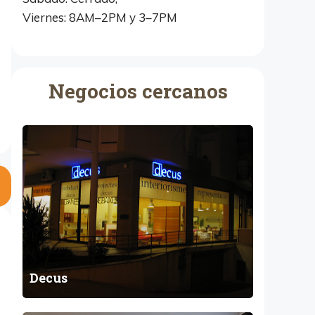
Viernes: 8AM–2PM y 3–7PM
Negocios cercanos
D
e
c
u
s
Decus