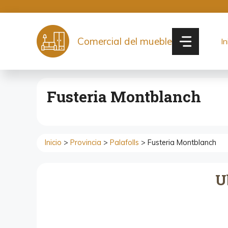
Saltar
al
contenido
Comercial del mueble
In
Fusteria Montblanch
Inicio
>
Provincia
>
Palafolls
> Fusteria Montblanch
U