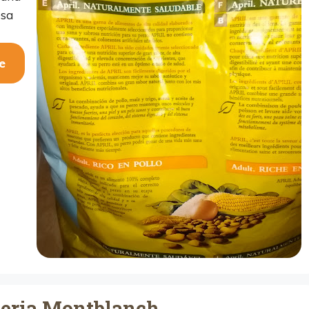
esa
e
teria Montblanch