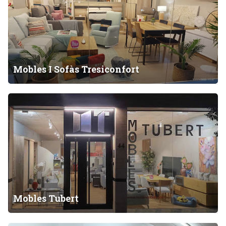
o
b
l
e
s
I
Mobles I Sofàs Tresiconfort
S
o
M
f
o
à
b
s
l
T
e
r
s
e
T
s
u
i
b
Mobles Tubert
c
e
o
r
n