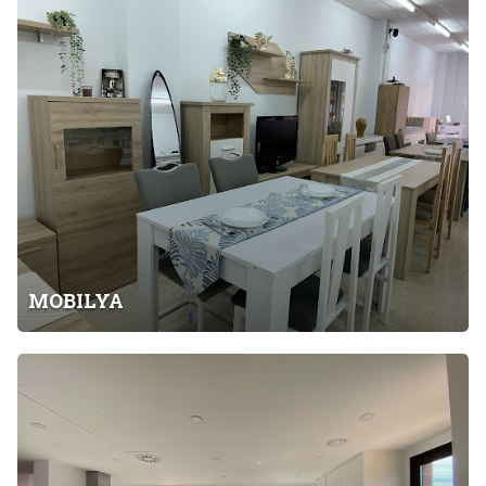
M
t
f
O
o
B
r
I
t
L
Y
A
MOBILYA
X
F
r
e
i