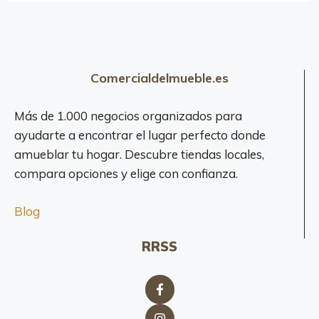
a
c
i
o
n
Comercialdelmueble.es
e
n
Más de 1.000 negocios organizados para
V
ayudarte a encontrar el lugar perfecto donde
i
amueblar tu hogar. Descubre tiendas locales,
l
a
compara opciones y elige con confianza.
n
o
Blog
v
a
RRSS
i
l
a
G