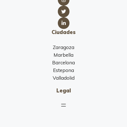
e
l
t
r
u
Ciudades
Zaragoza
Marbella
Barcelona
Estepona
Valladolid
Legal