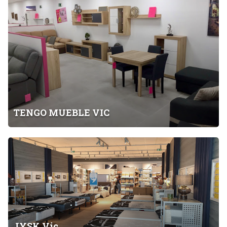
G
O
M
U
E
B
L
E
V
TENGO MUEBLE VIC
I
C
J
Y
S
K
V
i
c
JYSK Vic