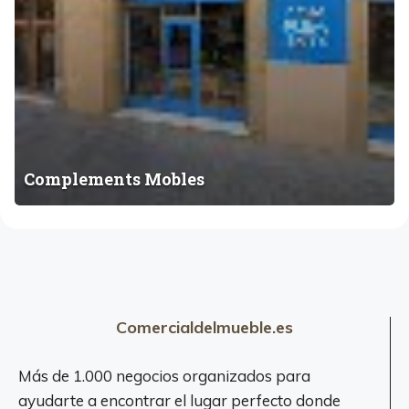
n
t
s
M
o
b
l
e
Complements Mobles
s
Comercialdelmueble.es
Más de 1.000 negocios organizados para
ayudarte a encontrar el lugar perfecto donde