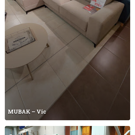
MUBAK – Vic
F