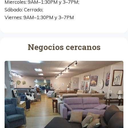
Miercoles: 9AM–1:30PM y 3–7PM;
Sábado: Cerrado;
Viernes: 9AM–1:30PM y 3–7PM
Negocios cercanos
S
o
m
r
e
l
a
x
L
l