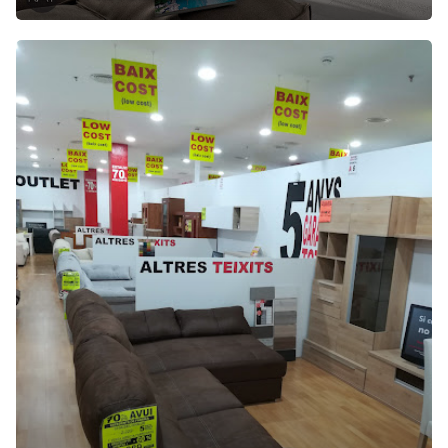
L
B
O
O
M