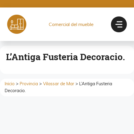
Saltar
al
contenido
Comercial del mueble
L’Antiga Fusteria Decoracio.
Inicio
>
Provincia
>
Vilassar de Mar
> L’Antiga Fusteria
Decoracio.