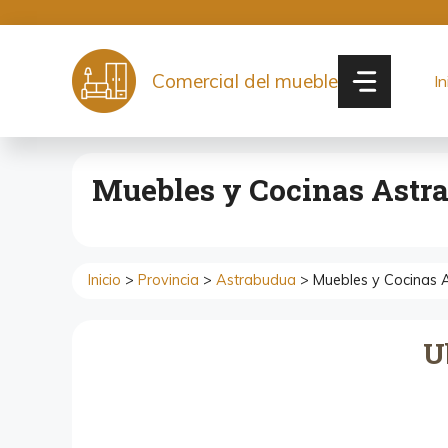
Saltar
al
contenido
Comercial del mueble
In
Muebles y Cocinas Astr
Inicio
>
Provincia
>
Astrabudua
> Muebles y Cocinas 
U