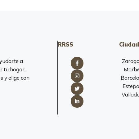
RRSS
Ciudad
yudarte a
Zarag
r tu hogar.
Marbe
 y elige con
Barcel
Estep
Vallado