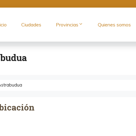
icio
Ciudades
Provincias
Quienes somos
abudua
Astrabudua
bicación