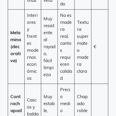
finas
veta
do
Interi
No es
Muy
ores
made
Textu
resist
y
ra
ra
Mela
ente
frent
real,
super
mina
al
es
canto
mate
(dec
rayad
€
mode
s
o
orati
o,
rnos
requi
made
va)
fácil
econ
eren
ra
limpi
ómic
calida
clara
eza
os
d
Preci
Cont
Muy
o
Chap
Casc
rach
estab
medi
ado
os y
apad
le,
o
roble
balda