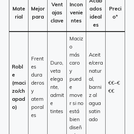
Acab
Vent
Incon
Mate
Mejor
ados
Preci
ajas
venie
rial
para
ideal
o*
clave
ntes
es
Maciz
o
más
Aceit
Frent
Duro,
caro
e/cera
Robl
es
veta
y
natur
e
dura
elega
pued
al,
(maci
deros
€€–€
nte,
e
barni
zo/ch
y
€€
admit
move
z al
apad
atem
e
r si no
agua
o)
poral
tintes
está
satin
es
bien
ado
diseñ