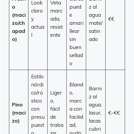
Look
Veta
o
pued
z al
claro
marc
(maci
e
agua
y
ada,
€€
zo/ch
amari
mate/
actua
resist
apad
llear
satin
l
ente
o)
sin
ado
buen
sellad
o
Estilo
nórdi
Bland
Barni
co/rú
Liger
o,
z al
stico
o,
marc
Pino
agua,
con
fácil
a con
(maci
lasur,
€–€€
presu
de
facilid
zo)
lacas
puest
traba
ad,
cubri
o
jar
nudo