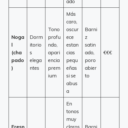
ado
Más
caro,
Tono
oscur
Barni
Noga
Dorm
profu
ece
z
l
itorio
ndo,
estan
satin
(cha
s
apari
cias
ado,
€€€
pado
elega
encia
pequ
poro
)
ntes
prem
eñas
abier
ium
si se
to
abus
a
En
tonos
muy
Fresn
claros
Barni