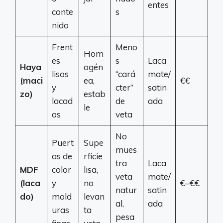
entes
conte
s
nido
Frent
Meno
Hom
es
s
Laca
Haya
ogén
lisos
“cará
mate/
(maci
ea,
€€
y
cter”
satin
zo)
estab
lacad
de
ada
le
os
veta
No
Puert
Supe
mues
as de
rficie
tra
Laca
MDF
color
lisa,
veta
mate/
(laca
y
no
€–€€
natur
satin
do)
mold
levan
al,
ada
uras
ta
pesa