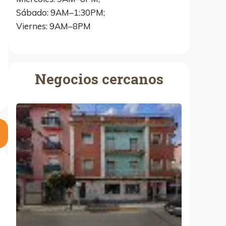
Sábado: 9AM–1:30PM;
Viernes: 9AM–8PM
Negocios cercanos
M
u
e
b
l
e
s
y
d
e