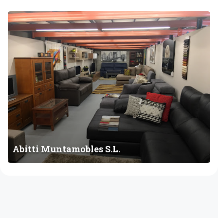
A
b
i
t
t
i
M
u
n
t
a
m
Abitti Muntamobles S.L.
o
b
l
e
s
S