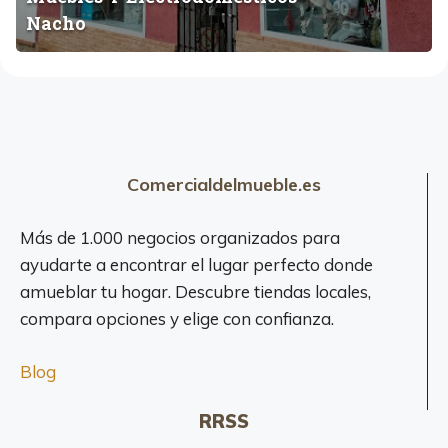
i
Nacho
c
o
s
N
a
c
h
Comercialdelmueble.es
o
Más de 1.000 negocios organizados para
ayudarte a encontrar el lugar perfecto donde
amueblar tu hogar. Descubre tiendas locales,
compara opciones y elige con confianza.
Blog
RRSS