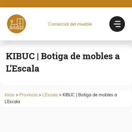
Saltar
al
contenido
Comercial del mueble
KIBUC | Botiga de mobles a
L’Escala
Inicio
>
Provincia
>
L’Escala
> KIBUC | Botiga de mobles a
L’Escala