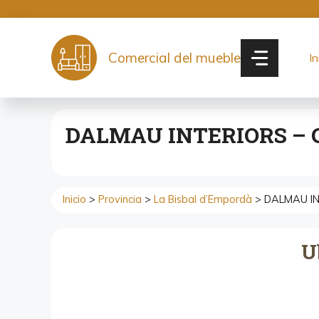
Saltar
al
contenido
Comercial del mueble
In
DALMAU INTERIORS – C
Inicio
>
Provincia
>
La Bisbal d’Empordà
> DALMAU INT
U