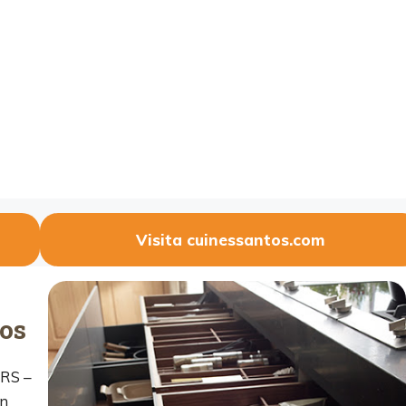
Visita cuinessantos.com
os
RS –
un