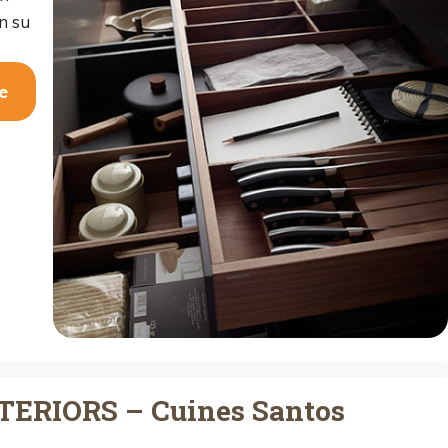
n su
e
ERIORS – Cuines Santos