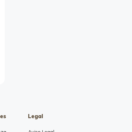
es
Legal
oza
Aviso Legal