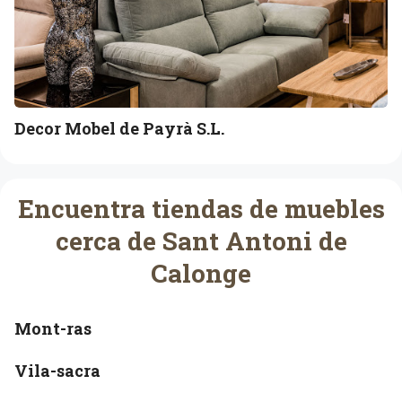
b
e
l
d
e
P
Decor Mobel de Payrà S.L.
a
y
r
Encuentra tiendas de muebles
à
S
cerca de Sant Antoni de
.
Calonge
L
.
Mont-ras
Vila-sacra