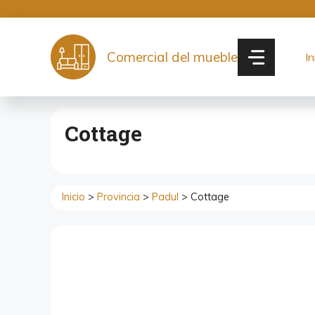
Saltar
al
contenido
Comercial del mueble
In
Cottage
Inicio
>
Provincia
>
Padul
> Cottage