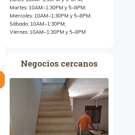
Martes: 10AM–1:30PM y 5–8PM;
Miercoles: 10AM–1:30PM y 5–8PM;
Sábado: 10AM–1:30PM;
Viernes: 10AM–1:30PM y 5–8PM
Negocios cercanos
H
c
M
u
e
b
l
e