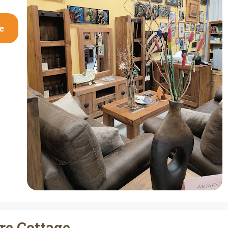
e
re Cottage