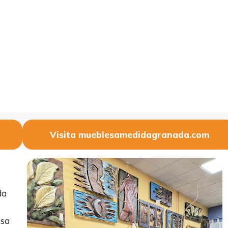
Visita mueblesamedidagranada.com
da
esa