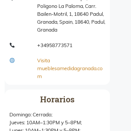
Poligono La Paloma, Carr.
Bailen-Motril, 1, 18640 Padul,
Granada, Spain, 18640, Padul,
Granada
+34958773571
Visita
mueblesamedidagranada.co
m
Horarios
Domingo: Cerrado;
Jueves: 10AM–1:30PM y 5–8PM;
Lunes: 10AM–1:30PM y 5–8PM;