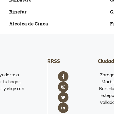
Binefar
G
Alcolea de Cinca
F
RRSS
Ciudad
yudarte a
Zarag
r tu hogar.
Marbe
 y elige con
Barcel
Estep
Vallado