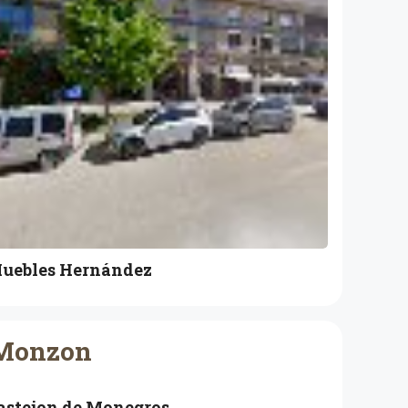
uebles Hernández
 Monzon
astejon de Monegros