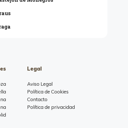
raus
raga
es
Legal
oza
Aviso Legal
lla
Política de Cookies
ona
Contacto
ona
Política de privacidad
lid