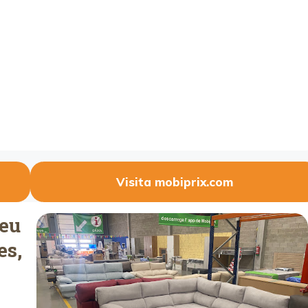
Visita mobiprix.com
Seu
es,