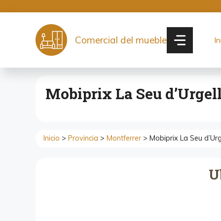
Saltar
al
contenido
Comercial del mueble
In
Mobiprix La Seu d’Urgell
Inicio
>
Provincia
>
Montferrer
> Mobiprix La Seu d’Urge
U