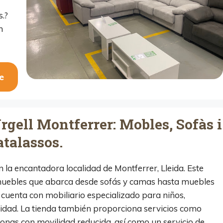
s.?
n
e
rgell Montferrer: Mobles, Sofàs i
talassos.
n la encantadora localidad de Montferrer, Lleida. Este
muebles que abarca desde sofás y camas hasta muebles
 cuenta con mobiliario especializado para niños,
idad. La tienda también proporciona servicios como
sonas con movilidad reducida, así como un servicio de