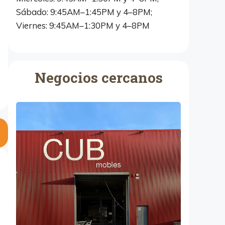
Sábado: 9:45AM–1:45PM y 4–8PM;
Viernes: 9:45AM–1:30PM y 4–8PM
Negocios cercanos
C
u
b
M
o
b
l
e
s