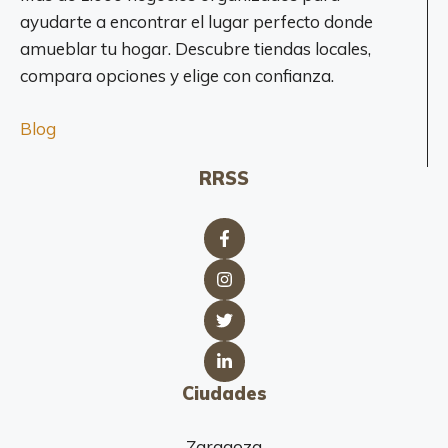
l
ayudarte a encontrar el lugar perfecto donde
l
amueblar tu hogar. Descubre tiendas locales,
a
compara opciones y elige con confianza.
d
o
Blog
V
i
RRSS
l
l
a
l
b
a
)
Ciudades
Zaragoza