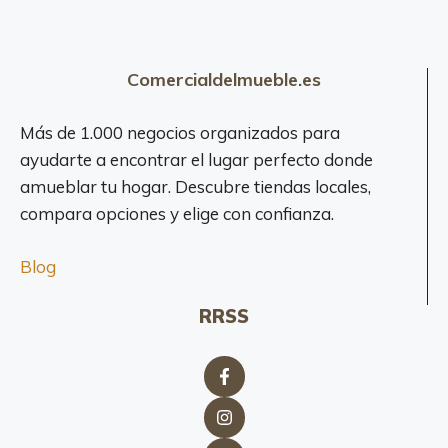
-
o
T
F
i
u
e
Comercialdelmueble.es
r
n
n
d
Más de 1.000 negocios organizados para
i
a
t
ayudarte a encontrar el lugar perfecto donde
m
u
amueblar tu hogar. Descubre tiendas locales,
o
r
compara opciones y elige con confianza.
b
e
i
O
Blog
l
f
i
T
a
RRSS
h
r
e
i
W
o
o
d
r
e
l