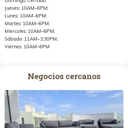
Domingo: Cerrado;
Jueves: 10AM–6PM;
Lunes: 10AM–6PM;
Martes: 10AM–6PM;
Miercoles: 10AM–6PM;
Sábado: 11AM–3:30PM;
Viernes: 10AM–6PM
Negocios cercanos
B
o
C
o
n
c