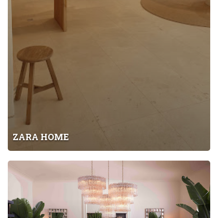
ZARA HOME
E
I
C
H
H