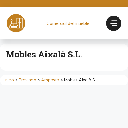
Saltar
al
contenido
Comercial del mueble
Mobles Aixalà S.L.
Inicio
>
Provincia
>
Amposta
> Mobles Aixalà S.L.