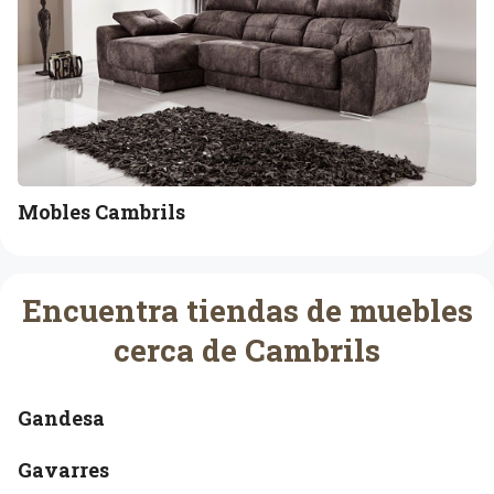
c
C
i
a
o
m
n
b
C
r
a
i
m
l
b
s
Mobles Cambrils
r
i
l
s
Encuentra tiendas de muebles
cerca de Cambrils
Gandesa
Gavarres