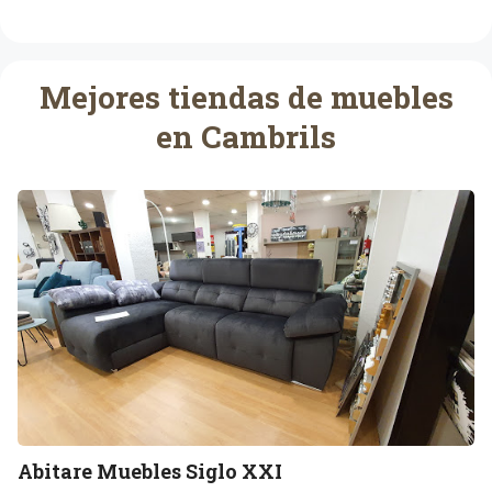
Mejores tiendas de muebles
en Cambrils
A
b
i
t
a
r
e
M
u
e
b
Abitare Muebles Siglo XXI
l