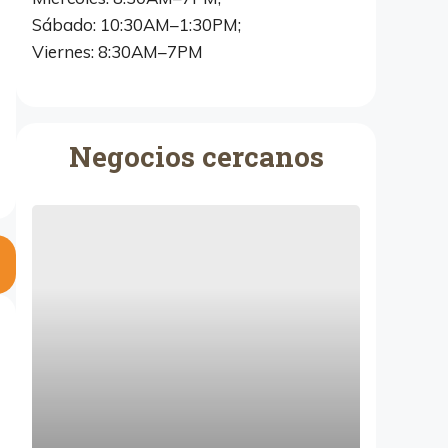
Sábado: 10:30AM–1:30PM;
Viernes: 8:30AM–7PM
Negocios cercanos
N
e
s
t
c
o
c
i
n
a