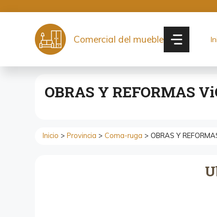
Saltar
al
contenido
Comercial del mueble
In
OBRAS Y REFORMAS V
Inicio
>
Provincia
>
Coma-ruga
> OBRAS Y REFORMA
U