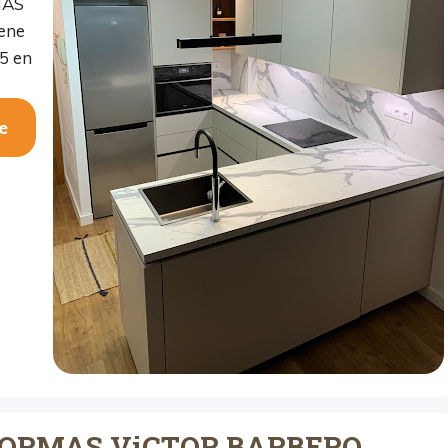
MAS
ene
5 en
e
EFORMAS ViCTOR BARBERO