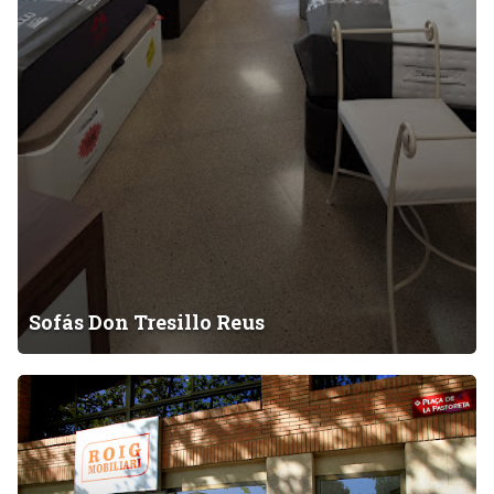
u
s
Sofás Don Tresillo Reus
R
O
I
G
M