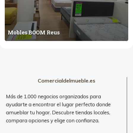
O
u
O
s
M
R
e
Mobles BOOM Reus
u
s
Comercialdelmueble.es
Más de 1.000 negocios organizados para
ayudarte a encontrar el lugar perfecto donde
amueblar tu hogar. Descubre tiendas locales,
compara opciones y elige con confianza.