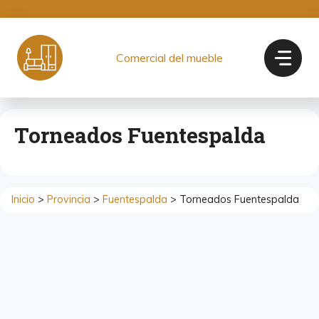
Saltar
al
contenido
Comercial del mueble
Torneados Fuentespalda
Inicio
>
Provincia
>
Fuentespalda
> Torneados Fuentespalda