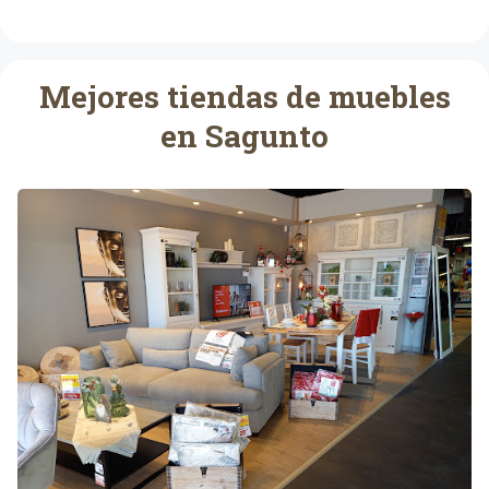
Mejores tiendas de muebles
en Sagunto
C
o
n
f
o
r
a
m
a
S
a
g