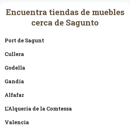
t
Encuentra tiendas de muebles
e
r
cerca de Sagunto
i
o
Port de Sagunt
r
i
Cullera
s
m
Godella
e
Gandia
Alfafar
L’Alqueria de la Comtessa
Valencia