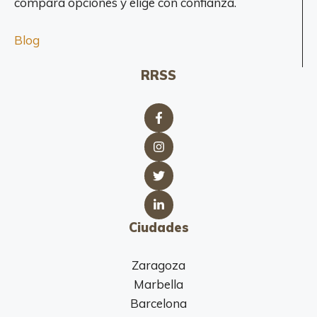
compara opciones y elige con confianza.
z
S
Blog
L
RRSS
Ciudades
Zaragoza
Marbella
Barcelona