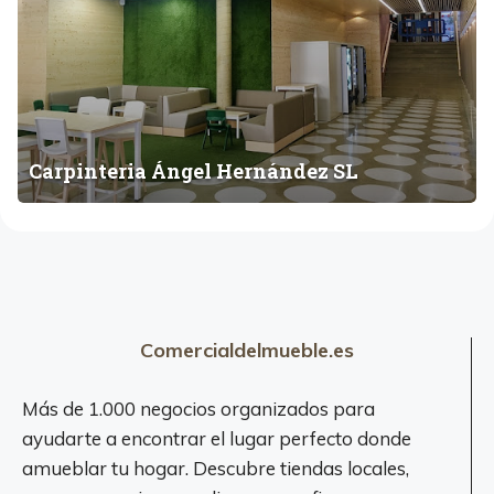
n
t
e
r
i
a
Á
Carpinteria Ángel Hernández SL
n
g
e
l
H
e
r
Comercialdelmueble.es
n
á
Más de 1.000 negocios organizados para
n
ayudarte a encontrar el lugar perfecto donde
d
amueblar tu hogar. Descubre tiendas locales,
e