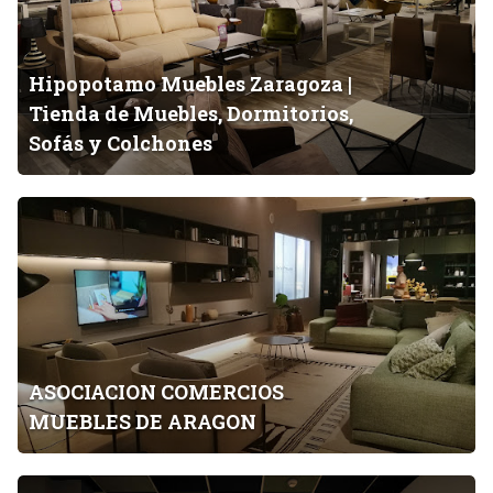
p
e
,
o
s
c
t
a
o
Hipopotamo Muebles Zaragoza |
a
c
Tienda de Muebles, Dormitorios,
m
i
Sofás y Colchones
o
n
M
a
u
A
y
e
S
b
b
O
a
l
C
ñ
e
I
o
s
A
e
Z
C
n
a
ASOCIACION COMERCIOS
I
Z
r
MUEBLES DE ARAGON
O
a
a
N
r
g
C
a
N
o