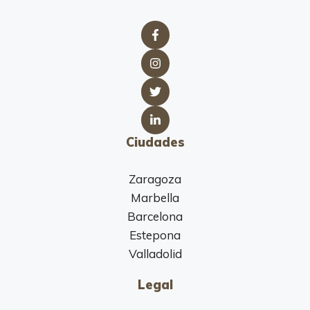
C
o
l
c
h
o
n
e
s
Ciudades
Zaragoza
Marbella
Barcelona
Estepona
Valladolid
Legal