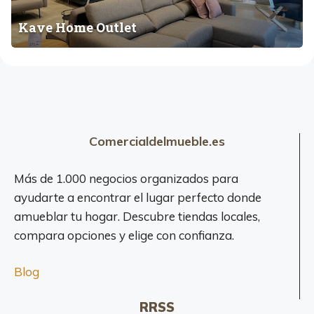
,
A
e
D
Kave Home Outlet
G
O
o
O
u
r
N
t
m
l
i
e
t
t
o
r
Comercialdelmueble.es
i
o
Más de 1.000 negocios organizados para
s
ayudarte a encontrar el lugar perfecto donde
,
amueblar tu hogar. Descubre tiendas locales,
S
compara opciones y elige con confianza.
o
f
Blog
á
s
y
RRSS