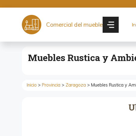
Saltar
al
contenido
Comercial del mueble
In
Muebles Rustica y Ambi
Inicio
>
Provincia
>
Zaragoza
> Muebles Rustica y Am
U