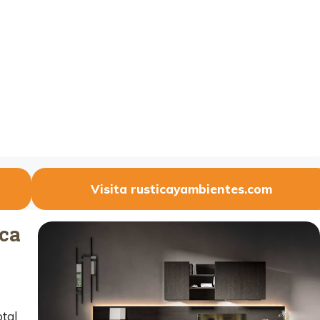
Visita rusticayambientes.com
ca
tal