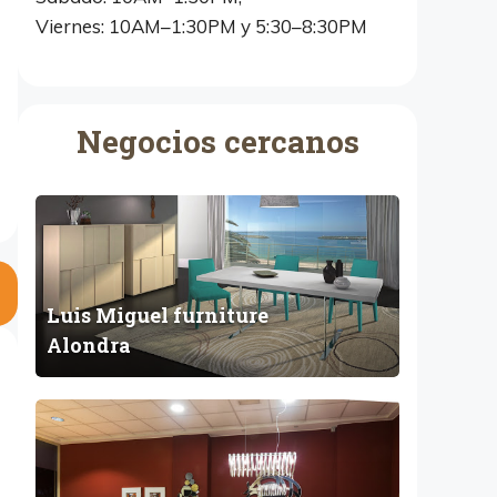
Viernes: 10AM–1:30PM y 5:30–8:30PM
Negocios cercanos
L
u
i
s
Luis Miguel furniture
M
i
Alondra
g
u
C
e
o
l
m
f
e