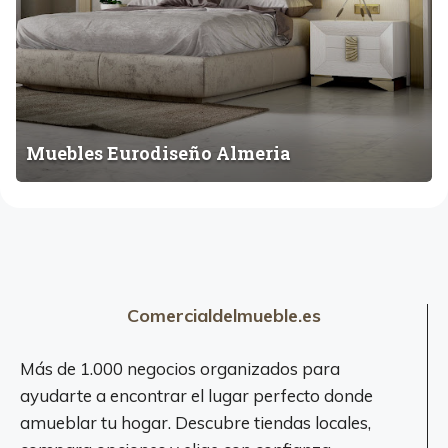
E
u
r
o
d
i
s
Muebles Eurodiseño Almeria
e
ñ
o
A
l
m
Comercialdelmueble.es
e
r
i
Más de 1.000 negocios organizados para
a
ayudarte a encontrar el lugar perfecto donde
amueblar tu hogar. Descubre tiendas locales,