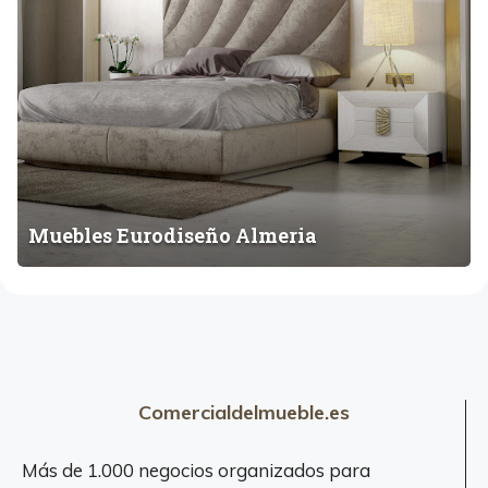
E
e
Z
s
E
u
r
o
d
i
s
Muebles Eurodiseño Almeria
e
ñ
o
A
l
m
Comercialdelmueble.es
e
r
i
Más de 1.000 negocios organizados para