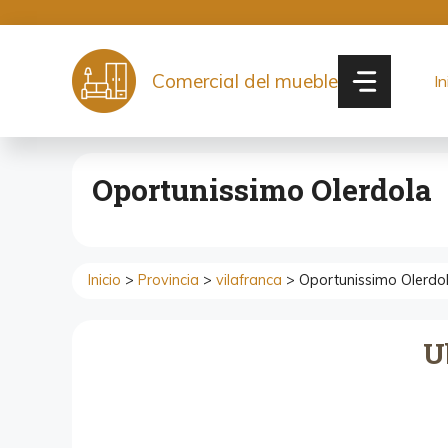
Saltar
al
contenido
Comercial del mueble
In
Oportunissimo Olerdola
Inicio
>
Provincia
>
vilafranca
> Oportunissimo Olerdo
U