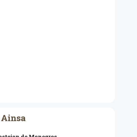
 Ainsa
astejon de Monegros