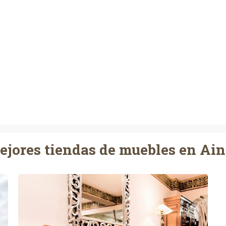
jores tiendas de muebles en Ai
M
u
e
b