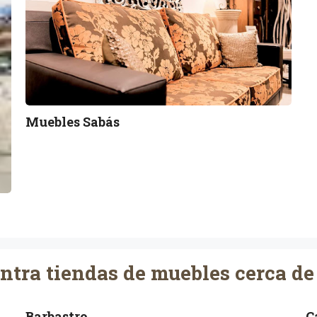
l
e
s
S
a
b
Muebles Sabás
á
s
ntra tiendas de muebles cerca de
Barbastro
C