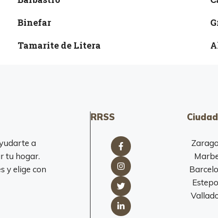
Binefar
G
Tamarite de Litera
A
RRSS
Ciudad
yudarte a
Zarag
r tu hogar.
Marbe
 y elige con
Barcel
Estep
Vallado