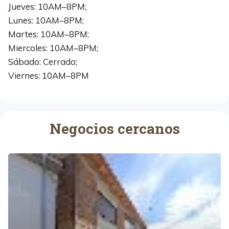
Jueves: 10AM–8PM;
Lunes: 10AM–8PM;
Martes: 10AM–8PM;
Miercoles: 10AM–8PM;
Sábado: Cerrado;
Viernes: 10AM–8PM
Negocios cercanos
M
a
n
u
e
l