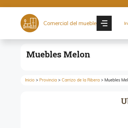
Saltar
al
contenido
Comercial del mueble
In
Muebles Melon
Inicio
>
Provincia
>
Carrizo de la Ribera
> Muebles Me
U