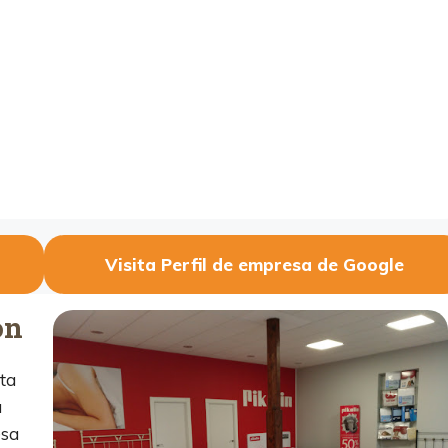
Visita Perfil de empresa de Google
on
ta
a
esa