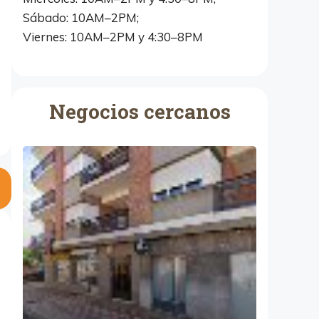
Sábado: 10AM–2PM;
Viernes: 10AM–2PM y 4:30–8PM
Negocios cercanos
A
b
u
n
d
i
o
M
e
l