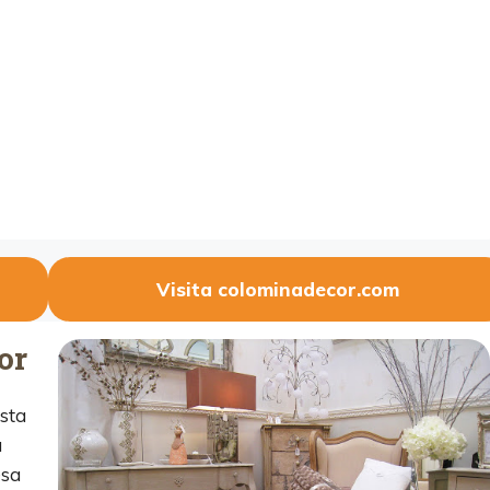
Visita colominadecor.com
or
sta
a
esa