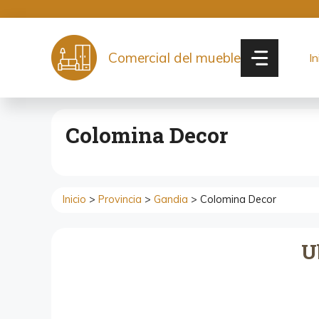
Saltar
al
contenido
Comercial del mueble
In
Colomina Decor
Inicio
>
Provincia
>
Gandia
> Colomina Decor
U