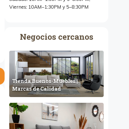
Viernes: 10AM–1:30PM y 5–8:30PM
Negocios cercanos
T
i
e
n
Tienda Buenos-Muebles |
d
Marcas de Calidad
a
B
u
R
e
e
n
m
o
a